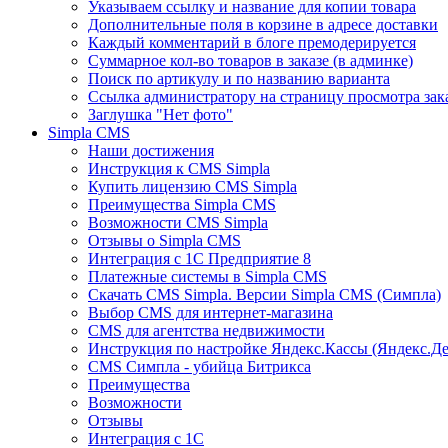
Указываем ссылку и название для копии товара
Дополнительные поля в корзине в адресе доставки
Каждый комментарий в блоге премодерируется
Суммарное кол-во товаров в заказе (в админке)
Поиск по артикулу и по названию варианта
Ссылка администратору на страницу просмотра зака
Заглушка "Нет фото"
Simpla CMS
Наши достижения
Инструкция к CMS Simpla
Купить лицензию CMS Simpla
Преимущества Simpla CMS
Возможности CMS Simpla
Отзывы о Simpla CMS
Интеграция с 1С Предприятие 8
Платежные системы в Simpla CMS
Скачать CMS Simpla. Версии Simpla CMS (Симпла)
Выбор CMS для интернет-магазина
CMS для агентства недвижимости
Инструкция по настройке Яндекс.Кассы (Яндекс.Д
CMS Симпла - убийца Битрикса
Преимущества
Возможности
Отзывы
Интеграция с 1С