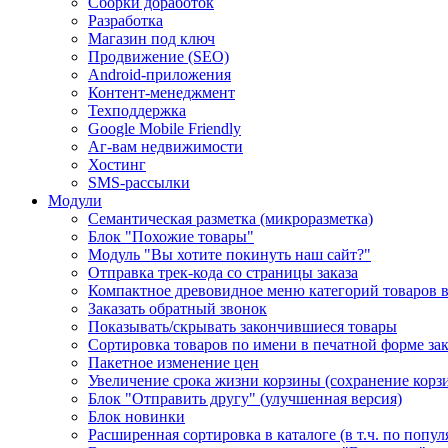
Сборки доработок
Разработка
Магазин под ключ
Продвижение (SEO)
Android-приложения
Контент-менеджмент
Техподдержка
Google Mobile Friendly
Аг-вам недвижимости
Хостинг
SMS-рассылки
Модули
Семантическая разметка (микроразметка)
Блок "Похожие товары"
Модуль "Вы хотите покинуть наш сайт?"
Отправка трек-кода со страницы заказа
Компактное древовидное меню категорий товаров 
Заказать обратный звонок
Показывать/скрывать закончившиеся товары
Сортировка товаров по имени в печатной форме зак
Пакетное изменение цен
Увеличение срока жизни корзины (сохранение корзи
Блок "Отправить другу" (улучшенная версия)
Блок новинки
Расширенная сортировка в каталоге (в т.ч. по попу