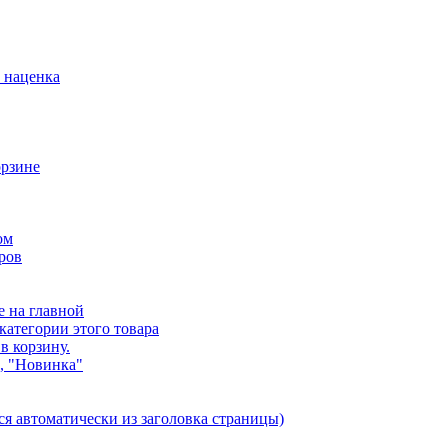
. наценка
орзине
ом
аров
 на главной
категории этого товара
в корзину.
, "Новинка"
ется автоматически из заголовка страницы)