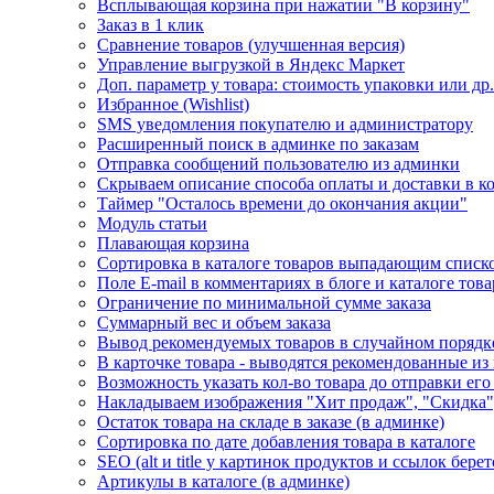
Всплывающая корзина при нажатии "В корзину"
Заказ в 1 клик
Сравнение товаров (улучшенная версия)
Управление выгрузкой в Яндекс Маркет
Доп. параметр у товара: стоимость упаковки или др
Избранное (Wishlist)
SMS уведомления покупателю и администратору
Расширенный поиск в админке по заказам
Отправка сообщений пользователю из админки
Скрываем описание способа оплаты и доставки в к
Таймер "Осталось времени до окончания акции"
Модуль статьи
Плавающая корзина
Сортировка в каталоге товаров выпадающим списк
Поле E-mail в комментариях в блоге и каталоге тов
Ограничение по минимальной сумме заказа
Суммарный вес и объем заказа
Вывод рекомендуемых товаров в случайном порядке
В карточке товара - выводятся рекомендованные из 
Возможность указать кол-во товара до отправки его 
Накладываем изображения "Хит продаж", "Скидка"
Остаток товара на складе в заказе (в админке)
Сортировка по дате добавления товара в каталоге
SEO (alt и title у картинок продуктов и ссылок бер
Артикулы в каталоге (в админке)